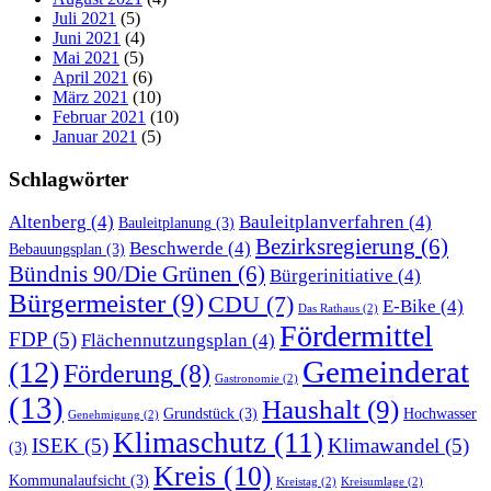
Juli 2021
(5)
Juni 2021
(4)
Mai 2021
(5)
April 2021
(6)
März 2021
(10)
Februar 2021
(10)
Januar 2021
(5)
Schlagwörter
Altenberg
(4)
Bauleitplanverfahren
(4)
Bauleitplanung
(3)
Bezirksregierung
(6)
Beschwerde
(4)
Bebauungsplan
(3)
Bündnis 90/Die Grünen
(6)
Bürgerinitiative
(4)
Bürgermeister
(9)
CDU
(7)
E-Bike
(4)
Das Rathaus
(2)
Fördermittel
FDP
(5)
Flächennutzungsplan
(4)
Gemeinderat
(12)
Förderung
(8)
Gastronomie
(2)
(13)
Haushalt
(9)
Grundstück
(3)
Hochwasser
Genehmigung
(2)
Klimaschutz
(11)
ISEK
(5)
Klimawandel
(5)
(3)
Kreis
(10)
Kommunalaufsicht
(3)
Kreistag
(2)
Kreisumlage
(2)