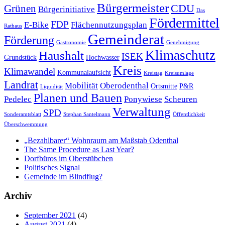
Bürgermeister
CDU
Grünen
Bürgerinitiative
Das
Fördermittel
FDP
E-Bike
Flächennutzungsplan
Rathaus
Gemeinderat
Förderung
Gastronomie
Genehmigung
Klimaschutz
Haushalt
ISEK
Grundstück
Hochwasser
Kreis
Klimawandel
Kommunalaufsicht
Kreistag
Kreisumlage
Landrat
Mobilität
Oberodenthal
Ortsmitte
P&R
Liquidität
Planen und Bauen
Pedelec
Ponywiese
Scheuren
Verwaltung
SPD
Sonderamtsblatt
Stephan Santelmann
Öffentlichkeit
Überschwemmung
„Bezahlbarer“ Wohnraum am Maßstab Odenthal
The Same Procedure as Last Year?
Dorfbüros im Oberstübchen
Politisches Signal
Gemeinde im Blindflug?
Archiv
September 2021
(4)
August 2021
(4)