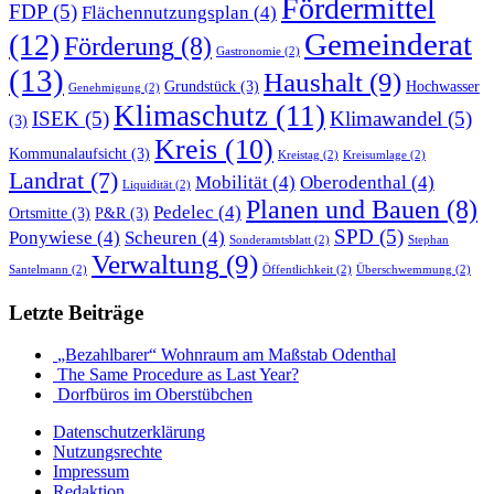
Fördermittel
FDP
(5)
Flächennutzungsplan
(4)
Gemeinderat
(12)
Förderung
(8)
Gastronomie
(2)
(13)
Haushalt
(9)
Grundstück
(3)
Hochwasser
Genehmigung
(2)
Klimaschutz
(11)
ISEK
(5)
Klimawandel
(5)
(3)
Kreis
(10)
Kommunalaufsicht
(3)
Kreistag
(2)
Kreisumlage
(2)
Landrat
(7)
Mobilität
(4)
Oberodenthal
(4)
Liquidität
(2)
Planen und Bauen
(8)
Pedelec
(4)
Ortsmitte
(3)
P&R
(3)
SPD
(5)
Ponywiese
(4)
Scheuren
(4)
Sonderamtsblatt
(2)
Stephan
Verwaltung
(9)
Santelmann
(2)
Öffentlichkeit
(2)
Überschwemmung
(2)
Letzte Beiträge
„Bezahlbarer“ Wohnraum am Maßstab Odenthal
The Same Procedure as Last Year?
Dorfbüros im Oberstübchen
Datenschutzerklärung
Nutzungsrechte
Impressum
Redaktion