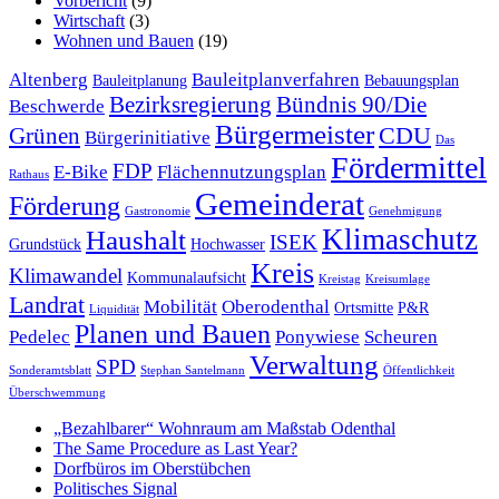
Vorbericht
(9)
Wirtschaft
(3)
Wohnen und Bauen
(19)
Altenberg
Bauleitplanverfahren
Bauleitplanung
Bebauungsplan
Bezirksregierung
Bündnis 90/Die
Beschwerde
Bürgermeister
CDU
Grünen
Bürgerinitiative
Das
Fördermittel
FDP
E-Bike
Flächennutzungsplan
Rathaus
Gemeinderat
Förderung
Gastronomie
Genehmigung
Klimaschutz
Haushalt
ISEK
Grundstück
Hochwasser
Kreis
Klimawandel
Kommunalaufsicht
Kreistag
Kreisumlage
Landrat
Mobilität
Oberodenthal
Ortsmitte
P&R
Liquidität
Planen und Bauen
Pedelec
Ponywiese
Scheuren
Verwaltung
SPD
Sonderamtsblatt
Stephan Santelmann
Öffentlichkeit
Überschwemmung
„Bezahlbarer“ Wohnraum am Maßstab Odenthal
The Same Procedure as Last Year?
Dorfbüros im Oberstübchen
Politisches Signal