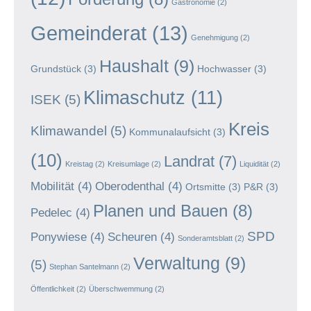
Gastronomie
(2)
Gemeinderat
(13)
Genehmigung
(2)
Haushalt
(9)
Grundstück
(3)
Hochwasser
(3)
Klimaschutz
(11)
ISEK
(5)
Kreis
Klimawandel
(5)
Kommunalaufsicht
(3)
(10)
Landrat
(7)
Kreistag
(2)
Kreisumlage
(2)
Liquidität
(2)
Mobilität
(4)
Oberodenthal
(4)
Ortsmitte
(3)
P&R
(3)
Planen und Bauen
(8)
Pedelec
(4)
SPD
Ponywiese
(4)
Scheuren
(4)
Sonderamtsblatt
(2)
Verwaltung
(9)
(5)
Stephan Santelmann
(2)
Öffentlichkeit
(2)
Überschwemmung
(2)