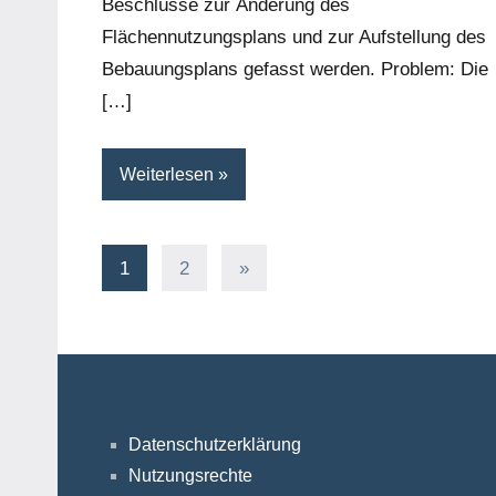
Beschlüsse zur Änderung des
Flächennutzungsplans und zur Aufstellung des
Bebauungsplans gefasst werden. Problem: Die
[…]
Weiterlesen
Seitennummerierung
Nächste
1
2
»
Beiträge
der
Beiträge
Datenschutzerklärung
Nutzungsrechte