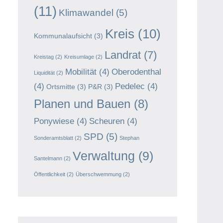
(11)
Klimawandel
(5)
Kreis
(10)
Kommunalaufsicht
(3)
Landrat
(7)
Kreistag
(2)
Kreisumlage
(2)
Mobilität
(4)
Oberodenthal
Liquidität
(2)
(4)
Pedelec
(4)
Ortsmitte
(3)
P&R
(3)
Planen und Bauen
(8)
Ponywiese
(4)
Scheuren
(4)
SPD
(5)
Sonderamtsblatt
(2)
Stephan
Verwaltung
(9)
Santelmann
(2)
Öffentlichkeit
(2)
Überschwemmung
(2)