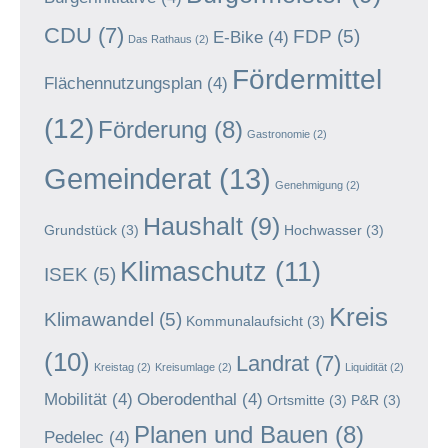
CDU
(7)
FDP
(5)
E-Bike
(4)
Das Rathaus
(2)
Fördermittel
Flächennutzungsplan
(4)
(12)
Förderung
(8)
Gastronomie
(2)
Gemeinderat
(13)
Genehmigung
(2)
Haushalt
(9)
Grundstück
(3)
Hochwasser
(3)
Klimaschutz
(11)
ISEK
(5)
Kreis
Klimawandel
(5)
Kommunalaufsicht
(3)
(10)
Landrat
(7)
Kreistag
(2)
Kreisumlage
(2)
Liquidität
(2)
Mobilität
(4)
Oberodenthal
(4)
Ortsmitte
(3)
P&R
(3)
Planen und Bauen
(8)
Pedelec
(4)