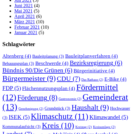
Juli 2021
(5)
Juni 2021
(4)
Mai 2021
(5)
April 2021
(6)
März 2021
(10)
Februar 2021
(10)
Januar 2021
(5)
Schlagwörter
Altenberg
(4)
Bauleitplanverfahren
(4)
Bauleitplanung
(3)
Bezirksregierung
(6)
Beschwerde
(4)
Bebauungsplan
(3)
Bündnis 90/Die Grünen
(6)
Bürgerinitiative
(4)
Bürgermeister
(9)
CDU
(7)
E-Bike
(4)
Das Rathaus
(2)
Fördermittel
FDP
(5)
Flächennutzungsplan
(4)
Gemeinderat
(12)
Förderung
(8)
Gastronomie
(2)
(13)
Haushalt
(9)
Grundstück
(3)
Hochwasser
Genehmigung
(2)
Klimaschutz
(11)
ISEK
(5)
Klimawandel
(5)
(3)
Kreis
(10)
Kommunalaufsicht
(3)
Kreistag
(2)
Kreisumlage
(2)
Landrat
(7)