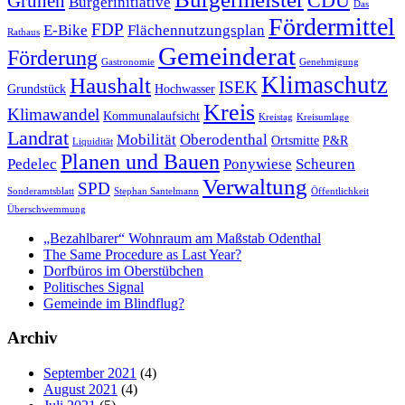
CDU
Grünen
Bürgerinitiative
Das
Fördermittel
FDP
E-Bike
Flächennutzungsplan
Rathaus
Gemeinderat
Förderung
Gastronomie
Genehmigung
Klimaschutz
Haushalt
ISEK
Grundstück
Hochwasser
Kreis
Klimawandel
Kommunalaufsicht
Kreistag
Kreisumlage
Landrat
Mobilität
Oberodenthal
Ortsmitte
P&R
Liquidität
Planen und Bauen
Pedelec
Ponywiese
Scheuren
Verwaltung
SPD
Sonderamtsblatt
Stephan Santelmann
Öffentlichkeit
Überschwemmung
„Bezahlbarer“ Wohnraum am Maßstab Odenthal
The Same Procedure as Last Year?
Dorfbüros im Oberstübchen
Politisches Signal
Gemeinde im Blindflug?
Archiv
September 2021
(4)
August 2021
(4)