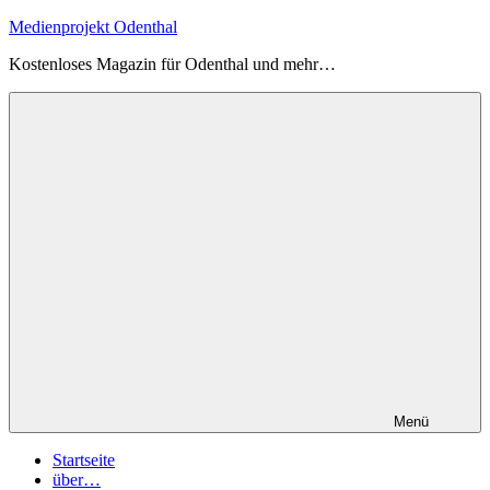
Zum
Medienprojekt Odenthal
Inhalt
Kostenloses Magazin für Odenthal und mehr…
springen
Menü
Startseite
über…