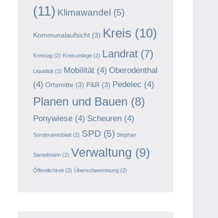
(11)
Klimawandel
(5)
Kreis
(10)
Kommunalaufsicht
(3)
Landrat
(7)
Kreistag
(2)
Kreisumlage
(2)
Mobilität
(4)
Oberodenthal
Liquidität
(2)
(4)
Pedelec
(4)
Ortsmitte
(3)
P&R
(3)
Planen und Bauen
(8)
Ponywiese
(4)
Scheuren
(4)
SPD
(5)
Sonderamtsblatt
(2)
Stephan
Verwaltung
(9)
Santelmann
(2)
Öffentlichkeit
(2)
Überschwemmung
(2)