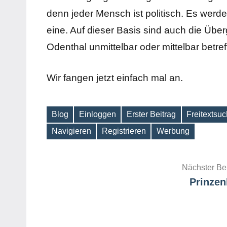
denn jeder Mensch ist politisch. Es wer
eine. Auf dieser Basis sind auch die Übe
Odenthal unmittelbar oder mittelbar betref
Wir fangen jetzt einfach mal an.
Blog
Einloggen
Erster Beitrag
Freitextsu
Schlagwörter
Navigieren
Registrieren
Werbung
Beitragsnavigation
Nächster Be
Prinzen