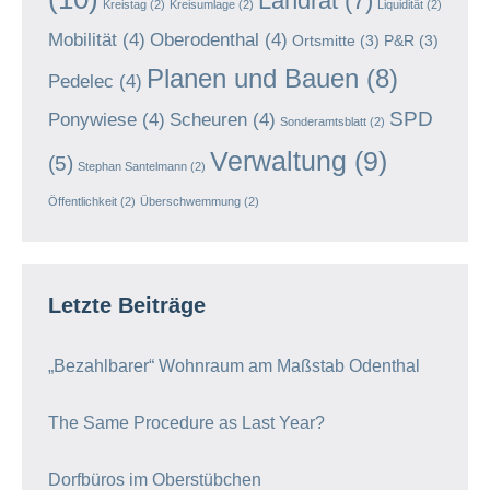
Landrat
(7)
Kreistag
(2)
Kreisumlage
(2)
Liquidität
(2)
Mobilität
(4)
Oberodenthal
(4)
Ortsmitte
(3)
P&R
(3)
Planen und Bauen
(8)
Pedelec
(4)
SPD
Ponywiese
(4)
Scheuren
(4)
Sonderamtsblatt
(2)
Verwaltung
(9)
(5)
Stephan Santelmann
(2)
Öffentlichkeit
(2)
Überschwemmung
(2)
Letzte Beiträge
„Bezahlbarer“ Wohnraum am Maßstab Odenthal
The Same Procedure as Last Year?
Dorfbüros im Oberstübchen