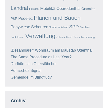
Landrat
Mobilität
Oberodenthal
Ortsmitte
Liquidität
Planen und Bauen
Pedelec
P&R
SPD
Ponywiese
Scheuren
Sonderamtsblatt
Stephan
Verwaltung
Santelmann
Öffentlichkeit
Überschwemmung
„Bezahlbarer“ Wohnraum am Maßstab Odenthal
The Same Procedure as Last Year?
Dorfbüros im Oberstübchen
Politisches Signal
Gemeinde im Blindflug?
Archiv