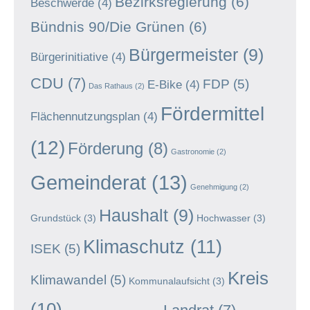
Bezirksregierung
(6)
Beschwerde
(4)
Bündnis 90/Die Grünen
(6)
Bürgermeister
(9)
Bürgerinitiative
(4)
CDU
(7)
FDP
(5)
E-Bike
(4)
Das Rathaus
(2)
Fördermittel
Flächennutzungsplan
(4)
(12)
Förderung
(8)
Gastronomie
(2)
Gemeinderat
(13)
Genehmigung
(2)
Haushalt
(9)
Grundstück
(3)
Hochwasser
(3)
Klimaschutz
(11)
ISEK
(5)
Kreis
Klimawandel
(5)
Kommunalaufsicht
(3)
(10)