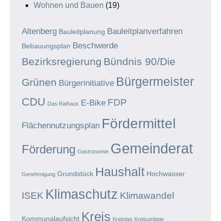
Wohnen und Bauen
(19)
Altenberg
Bauleitplanverfahren
Bauleitplanung
Beschwerde
Bebauungsplan
Bezirksregierung
Bündnis 90/Die
Bürgermeister
Grünen
Bürgerinitiative
CDU
FDP
E-Bike
Das Rathaus
Fördermittel
Flächennutzungsplan
Gemeinderat
Förderung
Gastronomie
Haushalt
Grundstück
Hochwasser
Genehmigung
Klimaschutz
ISEK
Klimawandel
Kreis
Kommunalaufsicht
Kreistag
Kreisumlage