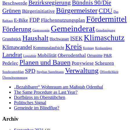
Bezirksregierung
Bündnis 90/Die
Beschwerde
Bürgermeister
CDU
Grünen
Bürgerinitiative
Das
Fördermittel
FDP
E-Bike
Flächennutzungsplan
Rathaus
Gemeinderat
Förderung
Gastronomie
Genehmigung
Klimaschutz
Haushalt
ISEK
Grundstück
Hochwasser
Kreis
Klimawandel
Kommunalaufsicht
Kreistag
Kreisumlage
Landrat
Mobilität
Oberodenthal
Ortsmitte
P&R
Liquidität
Planen und Bauen
Pedelec
Ponywiese
Scheuren
Verwaltung
SPD
Sonderamtsblatt
Stephan Santelmann
Öffentlichkeit
Überschwemmung
„Bezahlbarer“ Wohnraum am Maßstab Odenthal
The Same Procedure as Last Year?
Dorfbüros im Oberstübchen
Politisches Signal
Gemeinde im Blindflug?
Archiv