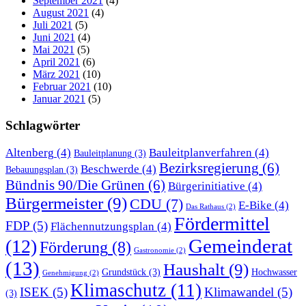
September 2021
(4)
August 2021
(4)
Juli 2021
(5)
Juni 2021
(4)
Mai 2021
(5)
April 2021
(6)
März 2021
(10)
Februar 2021
(10)
Januar 2021
(5)
Schlagwörter
Altenberg
(4)
Bauleitplanverfahren
(4)
Bauleitplanung
(3)
Bezirksregierung
(6)
Beschwerde
(4)
Bebauungsplan
(3)
Bündnis 90/Die Grünen
(6)
Bürgerinitiative
(4)
Bürgermeister
(9)
CDU
(7)
E-Bike
(4)
Das Rathaus
(2)
Fördermittel
FDP
(5)
Flächennutzungsplan
(4)
Gemeinderat
(12)
Förderung
(8)
Gastronomie
(2)
(13)
Haushalt
(9)
Grundstück
(3)
Hochwasser
Genehmigung
(2)
Klimaschutz
(11)
ISEK
(5)
Klimawandel
(5)
(3)