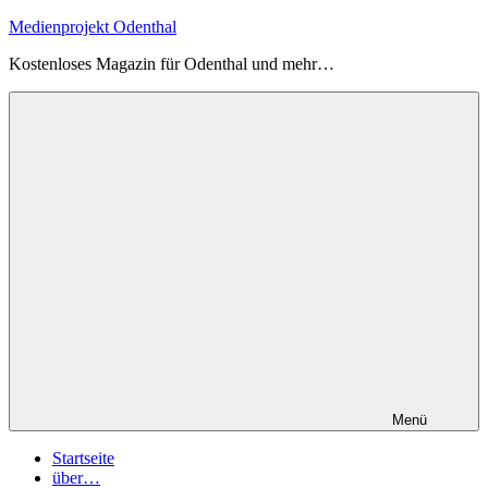
Zum
Medienprojekt Odenthal
Inhalt
Kostenloses Magazin für Odenthal und mehr…
springen
Menü
Startseite
über…