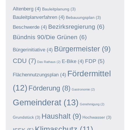
Altenberg
(4)
Bauleitplanung
(3)
Bauleitplanverfahren
(4)
Bebauungsplan
(3)
Bezirksregierung
(6)
Beschwerde
(4)
Bündnis 90/Die Grünen
(6)
Bürgermeister
(9)
Bürgerinitiative
(4)
CDU
(7)
FDP
(5)
E-Bike
(4)
Das Rathaus
(2)
Fördermittel
Flächennutzungsplan
(4)
(12)
Förderung
(8)
Gastronomie
(2)
Gemeinderat
(13)
Genehmigung
(2)
Haushalt
(9)
Grundstück
(3)
Hochwasser
(3)
Klimaschutz
(11)