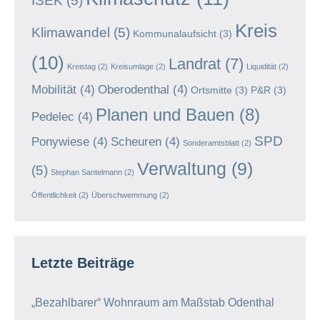
ISEK
(5)
Kreis
Klimawandel
(5)
Kommunalaufsicht
(3)
(10)
Landrat
(7)
Kreistag
(2)
Kreisumlage
(2)
Liquidität
(2)
Mobilität
(4)
Oberodenthal
(4)
Ortsmitte
(3)
P&R
(3)
Planen und Bauen
(8)
Pedelec
(4)
SPD
Ponywiese
(4)
Scheuren
(4)
Sonderamtsblatt
(2)
Verwaltung
(9)
(5)
Stephan Santelmann
(2)
Öffentlichkeit
(2)
Überschwemmung
(2)
Letzte Beiträge
„Bezahlbarer“ Wohnraum am Maßstab Odenthal