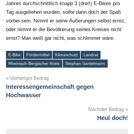
Jahres durchschnittlich knapp 3 (drei!) E-Bikes pro
Tag ausgeliehen wurden, sollte dann doch der Spaß
vorbei sein. Nimmt er seine Äußerungen selbst ernst,
oder nimmt er die Bevölkerung seines Kreises nicht
ernst? Man weiß gar nicht, was schlimmer wäre.
E-Bike
Fördermittel
Klimaschutz
Landrat
Schlagwörter
Rheinisch-Bergischer Kreis
Stephan Santelmann
Beitragsnavigation
Vorheriger Beitrag
Interessengemeinschaft gegen
Hochwasser
Nächster Beitrag
Heul doch!